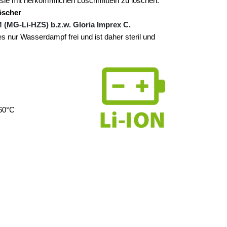
, sie mit herkömmlichen Löschmitteln zu löschen.
öscher
(MG-Li-HZS) b.z.w. Gloria Imprex C.
s nur Wasserdampf frei und ist daher steril und
+60°C