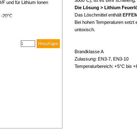
3000°C), ist es sehr schwierig
/F und für Lithium Ionen
Die Lösung > Lithium Feuerl
Das Löschmittel enthält
EFFEM 
-20°C
Bei hohen Temperaturen setzt e
untoxisch.
Hinzufügen
Brandklasse A
Zulassung: EN3-7, EN3-10
Temperaturbereich: +5°C bis 