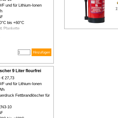
/F und für Lithium-Ionen
1
Wh
5F
 0°C bis +60°C
 & Plankette
Hinzufügen
her 9 Liter flourfrei
= € 27,73
/F und für Lithium-Ionen
0Wh
auerdruck Fettbrandlöscher für
EN3-10
5F