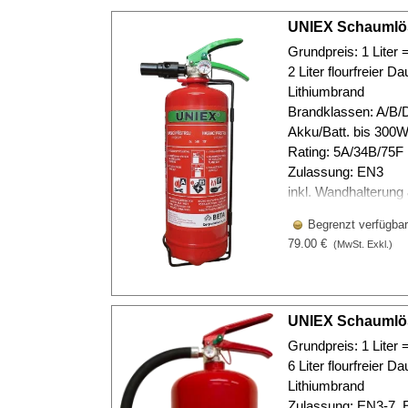
UNIEX Schaumlös
Grundpreis: 1 Liter 
2 Liter flourfreier D
Lithiumbrand
Brandklassen: A/B/D
Akku/Batt. bis 300
Rating: 5A/34B/75F
Zulassung: EN3
inkl. Wandhalterung
Begrenzt verfügbar
79.00 €
(MwSt. Exkl.)
UNIEX Schaumlösc
Grundpreis: 1 Liter =
6 Liter flourfreier D
Lithiumbrand
Zulassung: EN3-7, 