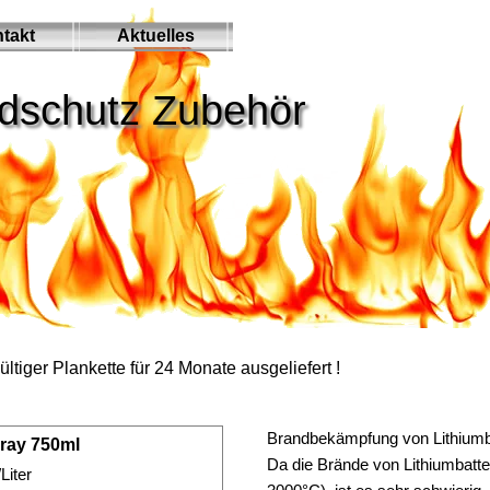
berspringen
takt
Aktuelles
▼
ndschutz Zubehör
tiger Plankette für 24 Monate ausgeliefert !
Brandbekämpfung von Lithiumba
ray 750ml
Da die Brände von Lithiumbatte
Liter