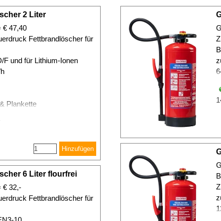
cher 2 Liter
G
= € 47,40
G
auerdruck Fettbrandlöscher für
Z
B
/F und für Lithium-Ionen
z
Wh
6
1
 & Plankette
Hinzufügen
G
G
her 6 Liter flourfrei
B
Z
 € 32,-
z
auerdruck Fettbrandlöscher für
1
EN3-10