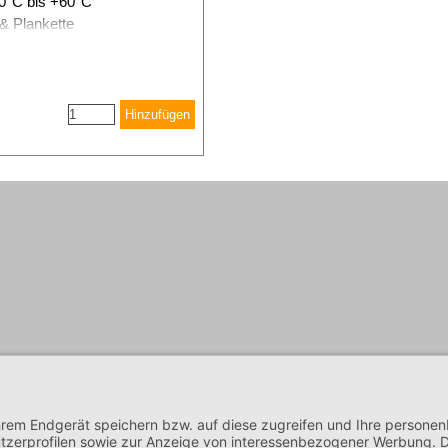
 0°C bis +60°C
 & Plankette
Hinzufügen