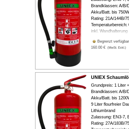
Brandklassen: A/B/D
Akku/Batt. bis 750
Rating: 21A/144B/7
Temperaturbereich:
inkl. Wandhalterung
Begrenzt verfügbar
160.00 €
(MwSt. Exkl.)
UNIEX Schaumlösc
Grundpreis: 1 Liter 
Brandklassen: A/B/D
Akku/Batt. bis 120
9 Liter flourfreier D
Lithiumbrand
Zulassung: EN3-7, 
Rating: 27A/183B/7