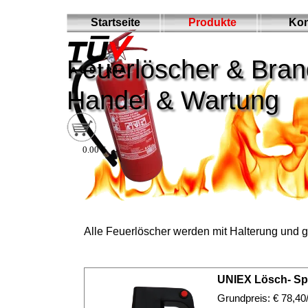
Direkt zum Seiteninhalt
Menü ü
Startseite
Produkte
Kon
Feuerlöscher & Bra
Handel & Wartung
0.00 €
Alle Feuerlöscher werden mit Halterung und gül
UNIEX Lösch- Sp
Grundpreis: € 78,40/